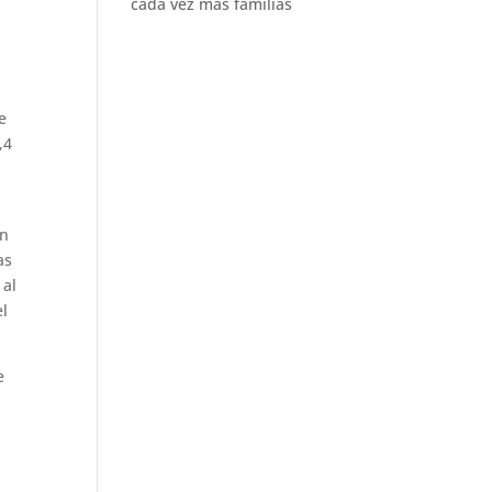
cada vez más familias
e
,4
ón
as
 al
el
e