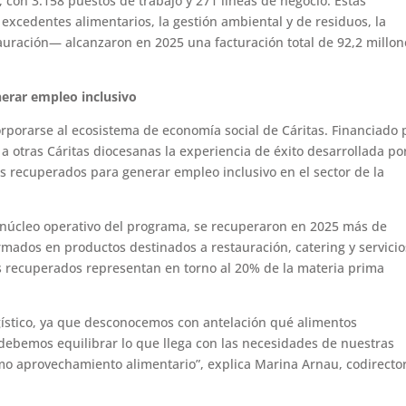
 con 3.158 puestos de trabajo y 271 líneas de negocio. Estas
e excedentes alimentarios, la gestión ambiental y de residuos, la
stauración— alcanzaron en 2025 una facturación total de 92,2 millon
erar empleo inclusivo
corporarse al ecosistema de economía social de Cáritas. Financiado 
 a otras Cáritas diocesanas la experiencia de éxito desarrollada po
tos recuperados para generar empleo inclusivo en el sector de la
l núcleo operativo del programa, se recuperaron en 2025 más de
rmados en productos destinados a restauración, catering y servicio
s recuperados representan en torno al 20% de la materia prima
ogístico, ya que desconocemos con antelación qué alimentos
debemos equilibrar lo que llega con las necesidades de nuestras
imo aprovechamiento alimentario”, explica Marina Arnau, codirecto