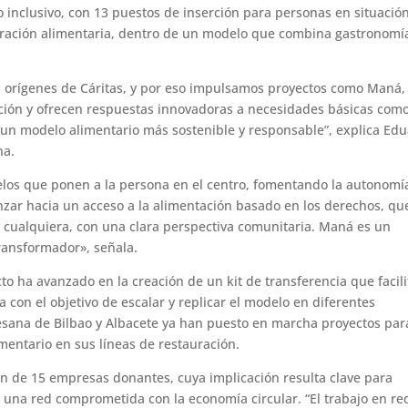
inclusivo, con 13 puestos de inserción para personas en situació
eración alimentaria, dentro de un modelo que combina gastronomí
os orígenes de Cáritas, y por eso impulsamos proyectos como Maná,
ción y ofrecen respuestas innovadoras a necesidades básicas como
 un modelo alimentario más sostenible y responsable”, explica Ed
na.
los que ponen a la persona en el centro, fomentando la autonomí
anzar hacia un acceso a la alimentación basado en los derechos, qu
 cualquiera, con una clara perspectiva comunitaria. Maná es un
ansformador», señala.
to ha avanzado en la creación de un kit de transferencia que facili
a con el objetivo de escalar y replicar el modelo en diferentes
iocesana de Bilbao y Albacete ya han puesto en marcha proyectos par
entario en sus líneas de restauración.
n de 15 empresas donantes, cuya implicación resulta clave para
r una red comprometida con la economía circular. “El trabajo en re