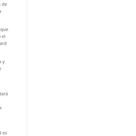
n de
a
 que
 el
uard
a y
e
tará
a
d es