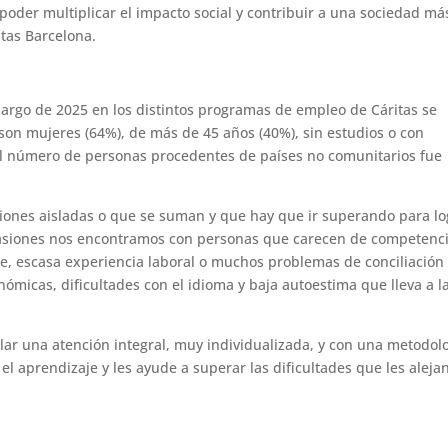
 poder multiplicar el impacto social y contribuir a una sociedad má
itas Barcelona.
o largo de 2025 en los distintos programas de empleo de Cáritas se
 son mujeres (64%), de más de 45 años (40%), sin estudios o con
El número de personas procedentes de países no comunitarios fue
aciones aisladas o que se suman y que hay que ir superando para lo
ocasiones nos encontramos con personas que carecen de competenc
aje, escasa experiencia laboral o muchos problemas de conciliación
ómicas, dificultades con el idioma y baja autoestima que lleva a l
ular una atención integral, muy individualizada, y con una metodol
el aprendizaje y les ayude a superar las dificultades que les aleja