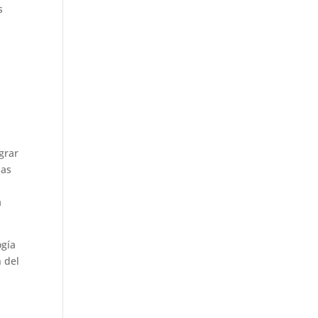
s
grar
ias
a
ogía
n del