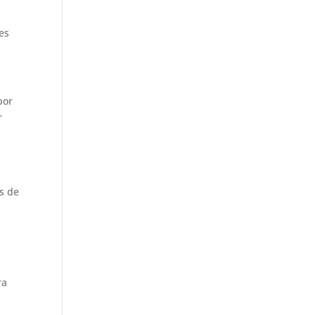
es
por
r
s de
ra