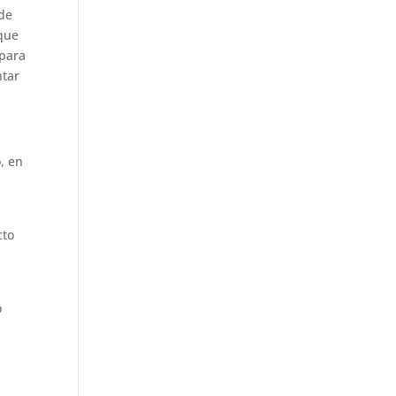
 de
 que
 para
ntar
, en
cto
o