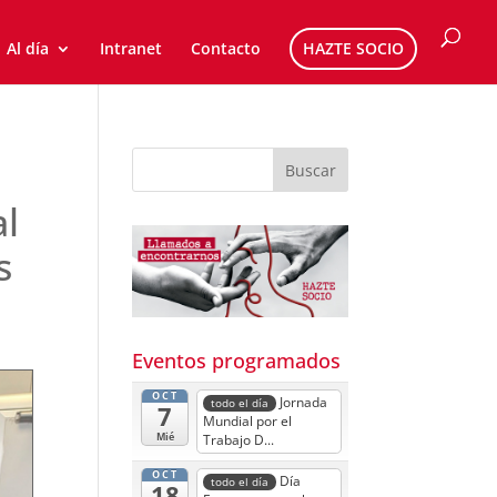
Al día
Intranet
Contacto
HAZTE SOCIO
al
s
Eventos programados
OCT
Jornada
todo el día
7
Mundial por el
Mié
Trabajo D...
OCT
Día
todo el día
18