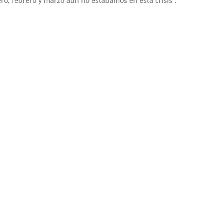
o, febrero y marzo aún no estábamos en esta crisis”.