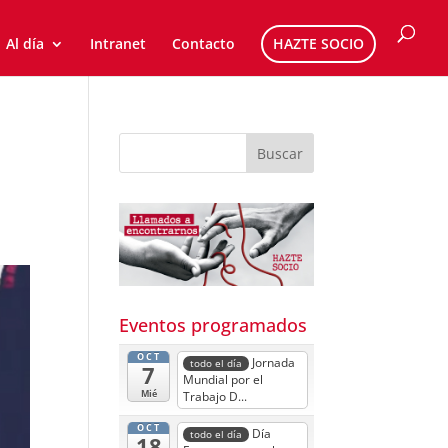
Al día
Intranet
Contacto
HAZTE SOCIO
Eventos programados
OCT
Jornada
todo el día
7
Mundial por el
Mié
Trabajo D...
OCT
Día
todo el día
18