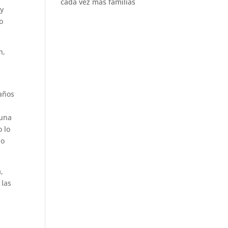
cada vez más familias
 y
o
n,
 años
 una
 lo
no
,
 las