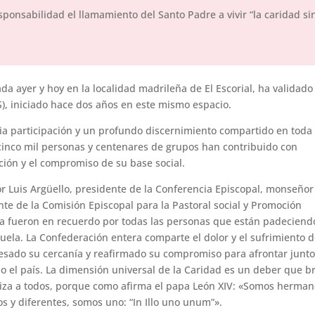
ponsabilidad el llamamiento del Santo Padre a vivir “la caridad si
a ayer y hoy en la localidad madrileña de El Escorial, ha validado 
S), iniciado hace dos años en este mismo espacio.
a participación y un profundo discernimiento compartido en toda 
cinco mil personas y centenares de grupos han contribuido con
ación y el compromiso de su base social.
 Luis Argüello, presidente de la Conferencia Episcopal, monseñor
te de la Comisión Episcopal para la Pastoral social y Promoción
 fueron en recuerdo por todas las personas que están padeciendo
ela. La Confederación entera comparte el dolor y el sufrimiento d
resado su cercanía y reafirmado su compromiso para afrontar junt
do el país. La dimensión universal de la Caridad es un deber que b
liza a todos, porque como afirma el papa León XIV: «Somos herman
s y diferentes, somos uno: “In Illo uno unum”».