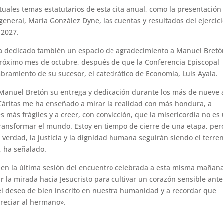
uales temas estatutarios de esta cita anual, como la presentación
general, María González Dyne, las cuentas y resultados del ejercici
 2027.
ha dedicado también un espacio de agradecimiento a Manuel Bretó
l próximo mes de octubre, después de que la Conferencia Episcopal
mbramiento de su sucesor, el catedrático de Economía, Luis Ayala.
a Manuel Bretón su entrega y dedicación durante los más de nueve
«Cáritas me ha enseñado a mirar la realidad con más hondura, a
s más frágiles y a creer, con convicción, que la misericordia no es
ransformar el mundo. Estoy en tiempo de cierre de una etapa, pero
a verdad, la justicia y la dignidad humana seguirán siendo el terre
 ha señalado.
a en la última sesión del encuentro celebrada a esta misma mañana
r la mirada hacia Jesucristo para cultivar un corazón sensible ante
l deseo de bien inscrito en nuestra humanidad y a recordar que
preciar al hermano».