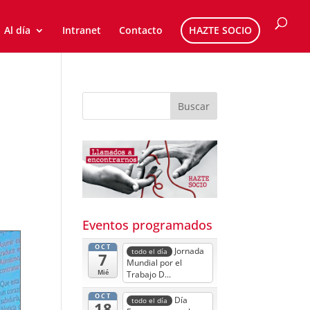
Al día
Intranet
Contacto
HAZTE SOCIO
Eventos programados
OCT
Jornada
todo el día
7
Mundial por el
Mié
Trabajo D...
OCT
Día
todo el día
18