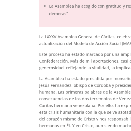
La Asamblea ha acogido con gratitud y res
demoras”
La LXXXV Asamblea General de Cáritas, celebrad
actualización del Modelo de Acción Social (MA
Este proceso ha estado marcado por una ampli
Confederación. Más de mil aportaciones, casi 
generosidad, reflejando la vitalidad, la implic
La Asamblea ha estado presidida por monseñor
Jesús Fernández, obispo de Córdoba y presiden
humana. Las primeras palabras de la Asamblea
consecuencias de los dos terremotos de Venezu
Cáritas hermana venezolana. Por ello, ha exp
esta crisis humanitaria con la que se ve azota
del corazón mismo de Cristo y nos responsabi
hermanas en Él. Y en Cristo, aun siendo mucho