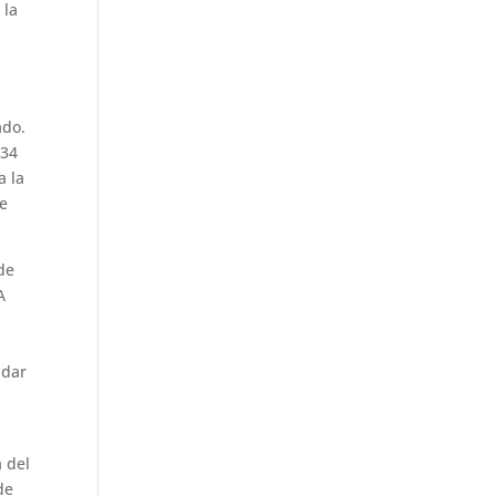
 la
8
ado.
 34
a la
se
de
A
idar
 del
de