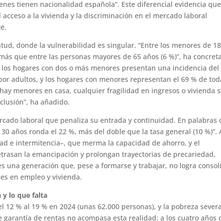
enes tienen nacionalidad española”. Este diferencial evidencia que
l acceso a la vivienda y la discriminación en el mercado laboral
te.
entud, donde la vulnerabilidad es singular. “Entre los menores de 1
s más que entre las personas mayores de 65 años (6 %)”, ha concret
: los hogares con dos o más menores presentan una incidencia del
 por adultos, y los hogares con menores representan el 69 % de tod
ay menores en casa, cualquier fragilidad en ingresos o vivienda 
nclusión”, ha añadido.
cado laboral que penaliza su entrada y continuidad. En palabras 
 30 años ronda el 22 %, más del doble que la tasa general (10 %)”. 
idad e intermitencia–, que merma la capacidad de ahorro, y el
retrasan la emancipación y prolongan trayectorias de precariedad,
es una generación que, pese a formarse y trabajar, no logra consol
es en empleo y vivienda.
 y lo que falta
l 12 % al 19 % en 2024 (unas 62.000 personas), y la pobreza severa
 de garantía de rentas no acompasa esta realidad: a los cuatro años 