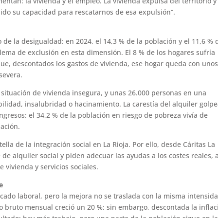
ntan: la vivienda y el empleo. La vivienda expulsa del territorio y
dido su capacidad para rescatarnos de esa expulsión”.
o de la desigualdad: en 2024, el 14,3 % de la población y el 11,6 % 
lema de exclusión en esta dimensión. El 8 % de los hogares sufría
 que, descontados los gastos de vivienda, ese hogar queda con uno
severa.
situación de vivienda insegura, y unas 26.000 personas en una
lidad, insalubridad o hacinamiento. La carestía del alquiler golp
gresos: el 34,2 % de la población en riesgo de pobreza vivía de
lación.
ella de la integración social en La Rioja. Por ello, desde Cáritas La
de alquiler social y piden adecuar las ayudas a los costes reales, 
 vivienda y servicios sociales.
e
rcado laboral, pero la mejora no se traslada con la misma intensid
io bruto mensual creció un 20 %; sin embargo, descontada la inflac