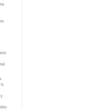
ima
nto
ares
nal
a
 h,
 y
miles