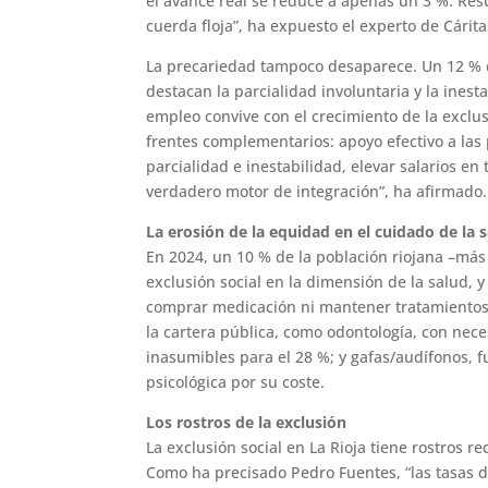
el avance real se reduce a apenas un 3 %. Resu
cuerda floja”, ha expuesto el experto de Cárit
La precariedad tampoco desaparece. Un 12 % d
destacan la parcialidad involuntaria y la inest
empleo convive con el crecimiento de la exclus
frentes complementarios: apoyo efectivo a las
parcialidad e inestabilidad, elevar salarios en 
verdadero motor de integración”, ha afirmado.
La erosión de la equidad en el cuidado de la 
En 2024, un 10 % de la población riojana –má
exclusión social en la dimensión de la salud, 
comprar medicación ni mantener tratamientos.
la cartera pública, como odontología, con nece
inasumibles para el 28 %; y gafas/audífonos, 
psicológica por su coste.
Los rostros de la exclusión
La exclusión social en La Rioja tiene rostros r
Como ha precisado Pedro Fuentes, “las tasas d