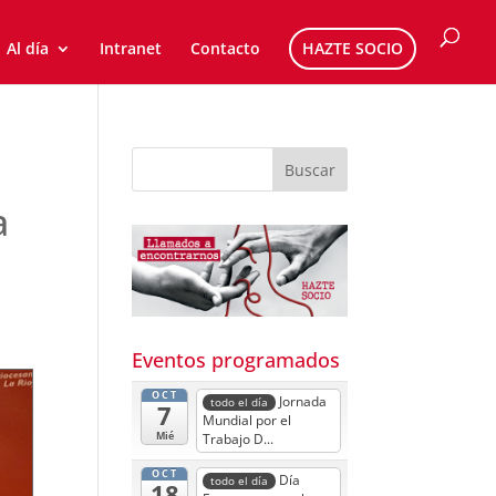
Al día
Intranet
Contacto
HAZTE SOCIO
a
Eventos programados
OCT
Jornada
todo el día
7
Mundial por el
Mié
Trabajo D...
OCT
Día
todo el día
18