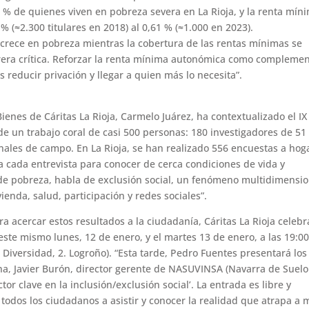
6 % de quienes viven en pobreza severa en La Rioja, y la renta mín
 (≈2.300 titulares en 2018) al 0,61 % (≈1.000 en 2023).
crece en pobreza mientras la cobertura de las rentas mínimas se
rrera crítica. Reforzar la renta mínima autonómica como compleme
 reducir privación y llegar a quien más lo necesita”.
enes de Cáritas La Rioja, Carmelo Juárez, ha contextualizado el IX
de un trabajo coral de casi 500 personas: 180 investigadores de 51
nales de campo. En La Rioja, se han realizado 556 encuestas a hog
 cada entrevista para conocer de cerca condiciones de vida y
 de pobreza, habla de exclusión social, un fenómeno multidimensio
enda, salud, participación y redes sociales”.
 acercar estos resultados a la ciudadanía, Cáritas La Rioja celebr
ste mismo lunes, 12 de enero, y el martes 13 de enero, a las 19:00
 Diversidad, 2. Logroño). “Esta tarde, Pedro Fuentes presentará los
ana, Javier Burón, director gerente de NASUVINSA (Navarra de Suelo
ctor clave en la inclusión/exclusión social’. La entrada es libre y
todos los ciudadanos a asistir y conocer la realidad que atrapa a 