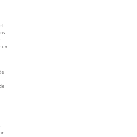
a
el
dos
r
r un
de
 de
.
úan