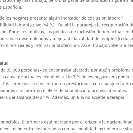
ltado: hay más trabajo, pero una parte de la población sigue en l
as Española.
e los hogares presenta algún indicador de exclusión laboral;
abilidad laboral grave (≈4 %). “De ahí la paradoja: la recuperación d
ión. Por estos motivos, las políticas de inclusión deben actuar en 
 personas desempleadas y mejora de la calidad del empleo (reduci
términos reales y reforzar la protección). Así el trabajo volverá a se
salud
s de 35.000 personas– se encontraba afectada por algún problema 
y la causa principal es económica. Un 7 % de los hogares no podía
 Las carencias se concentran en prestaciones con copago o fuera
sidades sin cubrir en el 45 % de la población; prótesis dentales,
fuera del alcance del 24 %. Además, un 6 % no accede a terapia
econocibles. El primero está marcado por el origen y la nacionalidad
e exclusión entre las personas con nacionalidad extranjera se sit