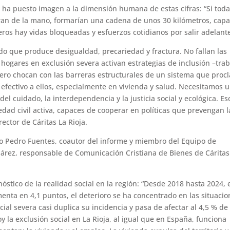
a, ha puesto imagen a la dimensión humana de estas cifras: “Si tod
eran de la mano, formarían una cadena de unos 30 kilómetros, cap
ros hay vidas bloqueadas y esfuerzos cotidianos por salir adelante
do que produce desigualdad, precariedad y fractura. No fallan las
o hogares en exclusión severa activan estrategias de inclusión –tra
pero chocan con las barreras estructurales de un sistema que proc
 efectivo a ellos, especialmente en vivienda y salud. Necesitamos 
l cuidado, la interdependencia y la justicia social y ecológica. Es
edad civil activa, capaces de cooperar en políticas que prevengan l
ector de Cáritas La Rioja.
o Pedro Fuentes, coautor del informe y miembro del Equipo de
árez, responsable de Comunicación Cristiana de Bienes de Cáritas
óstico de la realidad social en la región: “Desde 2018 hasta 2024, 
menta en 4,1 puntos, el deterioro se ha concentrado en las situaci
cial severa casi duplica su incidencia y pasa de afectar al 4,5 % de 
y la exclusión social en La Rioja, al igual que en España, funciona