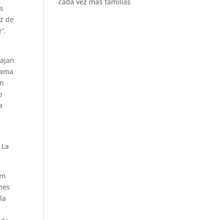
cada vez más familias
as
az de
”.
bajan
lama
un
o
a
 La
en
ones
la