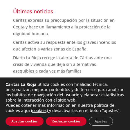
Últimas noticias
Cáritas expresa su preocupación por la situación en
Ceuta y hace un llamamiento a la protección de la
dignidad humana
Cáritas activa su respuesta ante los graves incendios
que afectan a varias zonas de España
Diario La Rioja recoge la alerta de Cáritas ante una
crisis de vivienda que deja sin alternativas
asequibles a cada vez más familias
Cáritas La Rioja
utiliza cookies con finalidad técnica,
personalizar, mejorar contenidos y de terceros para analizar
los hábitos de navegación del usuario y elaborar estadísticas
sobre la interacción con el sitio web.
Puedes obtener más información en nuestra política de
cookies aquí (
cookies)
y desactivarlas en el botón "ajustes".
© Cáritas La Rioja |
Aviso legal
| Web diseñada por
Aceptar cookies
Rechazar cookies
Ajustes
Communicadia