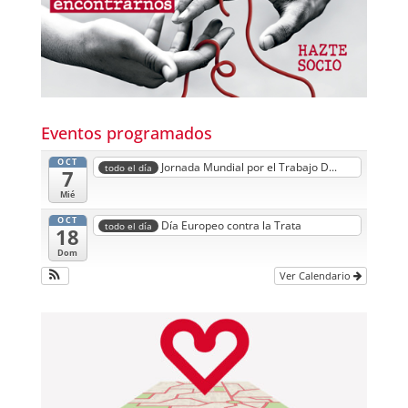
Eventos programados
OCT
Jornada Mundial por el Trabajo D...
todo el día
7
Mié
OCT
Día Europeo contra la Trata
todo el día
18
Dom
Ver Calendario